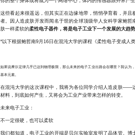
你的整个身体或将成为一个网络中心，体内的传感器跟外界产
回流美国 (2016-09-06)
 (2016-10-07)
这些看起来很遥远，但其实正在边缘地带，悄悄孕育着，并且
者。
因人造皮肤开发而闻名于世的全球顶级华人女科学家鲍哲
导电薄膜替代ITO膜材优势突出 (2016-10-09)
肤一样柔软的
柔性电子器件，将是电子工业下一个发展的大趋
1-28)
*以下根据鲍哲南9月16日在混沌大学的课程《柔性电子变成人
变成人类皮肤 (2017-09-26)
%，量子点电视市场空间巨大 (2018-01-07)
如果说摩尔定律几乎已达到物理极限，那么未来的电子工业出路会在哪里？我认为
的发展前景 (2018-01-14)
基本元素。
将推可折叠OLED屏幕手机 (2018-02-05)
在混沌大学的这次课程中，我将为各位同学介绍人造皮肤——
材料，到底如何产生，又将会为工业产业带来怎样的转变。
ED搭配纳米银触控产品 (2018-02-05)
未来电子工业：
2018-09-20)
不一定很硬，也可以柔软
2018-09-20)
我们都知道，电子工业的开端是贝尔实验室发明了晶体管。博