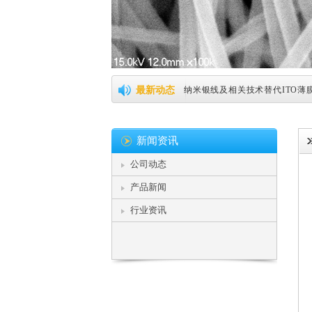
新纳米线透明电极，导电性直追ITO (
最新动态
纳米银线及相关技术替代ITO薄膜 (2
纳米银将引领可弯曲屏技术革命 (20
新闻资讯
据传iPad Pro将搭载纳米银线，Silv
公司动态
纳米银或将替代ITO成为主流 (2015
产品新闻
纳米银线助力柔性屏幕，明年将实现产
行业资讯
崇越新材料纳米银线或成ITO薄膜强势
美科学家研制出可杀死肿瘤细胞纳米机
直久必弯，首个塑料柔性磁存储芯片问世