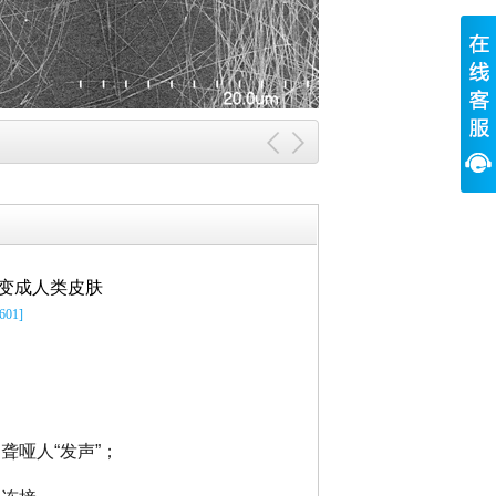
可变成人类皮肤
01]
；
哑人“发声”；