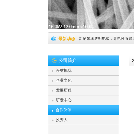
碳化硅的性能和用途 (2022-03-3
最新动态
新纳米线透明电极，导电性直追ITO (
纳米银线及相关技术替代ITO薄膜 (2
公司简介
纳米银将引领可弯曲屏技术革命 (20
崇材概况
据传iPad Pro将搭载纳米银线，Silv
企业文化
纳米银或将替代ITO成为主流 (2015
发展历程
纳米银线助力柔性屏幕，明年将实现产
研发中心
合作伙伴
崇越新材料纳米银线或成ITO薄膜强势
投资人
纳米银相关知识介绍 (2016-03-2