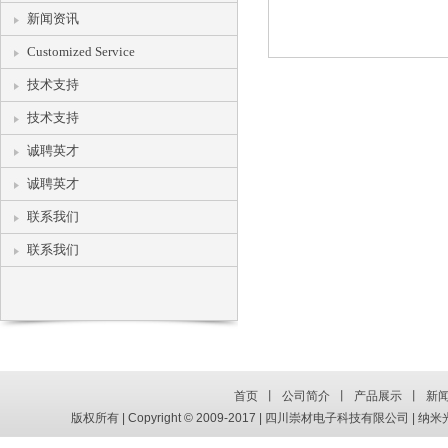
纳米金：从航天到人体细胞，创造着巨大价值 (2016-03-20)
新闻资讯
纳米金与传统黄金的区别 (2016-03-20)
Customized Service
美科学家研制出可杀死肿瘤细胞纳米机器人 (2016-03-20)
技术支持
技术支持
银纳米线在高功率LED中的规模化应用 (2016-03-20)
诚聘英才
金属纳米材料在纺织领域被广泛应用 (2016-03-20)
诚聘英才
以纳米银为代表的金属纳米导电油墨市场前景广阔 (2016-03-
联系我们
纳米材料在化工领域被广泛应用 (2016-03-20)
联系我们
金属纳米材料在医疗领域被广泛应用 (2016-03-20)
纳米银线助力柔性屏幕，柔性触摸屏有望明年实现产业化 (2016-
量子点技术浅析：伟大的显示技术革命 (2016-03-21)
首页
丨
公司简介
丨
产品展示
丨
新
量子点凭借其特有的光学性能优势征服了显示圈 (2016-03-27
版权所有 | Copyright © 2009-2017 | 四川崇材电子科技有限公司 | 纳米光电新材