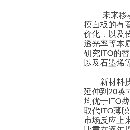
科学家在人的眼泪中首次发现金纳米颗粒 (2016-10-07)
未来移动终
触控面板新兴材料大对比，纳米银透明导电薄膜替代ITO膜材优势突出
摸面板的有
关于纳米科技和纳米材料 (2017-01-28)
价化，以及
透光率等本
柔性电子将“颠覆”智能手机时代，且可变成人类皮肤 (2017-09
研究ITO
预计2018年量子膜的成本将下降20%，量子点电视市场空间巨大 (2
以及石墨烯
高效能超低镉含量量子点技术具有广阔的发展前景 (2018-01-
可弯曲电池技术已研发；三星2018年将推可折叠OLED屏幕手机 (2
新材料技术
延伸到20
宸鸿纳米银触控技术投入大，看好OLED搭配纳米银触控产品 (20
均优于IT
纳米银线对柔性显示的发展意义重大 (2018-09-20)
取代ITO
新材料是制约我国制造业的突出短板 (2018-09-20)
市场反应上
比重在逐年