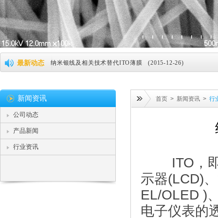
新纳米线透明电极，导电性直追ITO (2015-12-26)
纳米银线及相关技术替代ITO薄膜 (2015-12-26)
最新动态
纳米银将引领可弯曲屏技术革命 (2015-12-26)
据传iPad Pro将搭载纳米银线，Silver Nanowires 到底有何神奇 
新闻资讯
首页
>
新闻资讯
>
行
公司动态
纳米银或将替代ITO成为主流 (2015-12-26)
产品新闻
纳米银线助力柔性屏幕，明年将实现产业化 (2015-12-26)
行业资讯
崇越新材料纳米银线或成ITO薄膜强势替代技术 (2016-03-0
ITO，即掺锡
美科学家研制出可杀死肿瘤细胞纳米机器人 (2016-03-20)
示器(LCD)
EL/OLED 
直久必弯，首个塑料柔性磁存储芯片问世 (2016-08-29)
电子仪表的
美公司发明柔性电路板,期待半导体产业回流美国 (2016-09-0