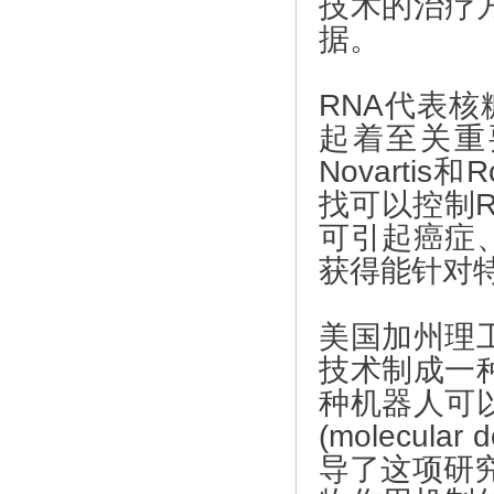
技术的治疗
触控面板新兴材料大对比，纳米银透明导电薄膜替代ITO膜材优势突出
据。
关于纳米科技和纳米材料 (2017-01-28)
柔性电子将“颠覆”智能手机时代，且可变成人类皮肤 (2017-09
RNA代表核
起着至关重要的
预计2018年量子膜的成本将下降20%，量子点电视市场空间巨大 (2
Novart
高效能超低镉含量量子点技术具有广阔的发展前景 (2018-01-
找可以控制
可弯曲电池技术已研发；三星2018年将推可折叠OLED屏幕手机 (2
可引起癌症
获得能针对
宸鸿纳米银触控技术投入大，看好OLED搭配纳米银触控产品 (20
纳米银线对柔性显示的发展意义重大 (2018-09-20)
美国加州理
新材料是制约我国制造业的突出短板 (2018-09-20)
技术制成一
种机器人可
(molecu
导了这项研