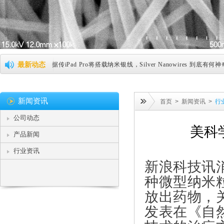
新纳米线透明电极，导电性直追ITO (2015-12-26)
纳米银线及相关技术替代ITO薄膜 (2015-12-26)
纳米银将引领可弯曲屏技术革命 (2015-12-26)
最新动态
据传iPad Pro将搭载纳米银线，Silver Nanowires 到底有何神奇 
纳米银或将替代ITO成为主流 (2015-12-26)
新闻资讯
首页
>
新闻资讯
>
行
纳米银线助力柔性屏幕，明年将实现产业化 (2015-12-26)
公司动态
崇越新材料纳米银线或成ITO薄膜强势替代技术 (2016-03-0
美科
产品新闻
美科学家研制出可杀死肿瘤细胞纳米机器人 (2016-03-20)
行业资讯
新浪科技讯
直久必弯，首个塑料柔性磁存储芯片问世 (2016-08-29)
种微型纳米
美公司发明柔性电路板,期待半导体产业回流美国 (2016-09-0
放出药物，
科学家在人的眼泪中首次发现金纳米颗粒 (2016-10-07)
发表在《自然