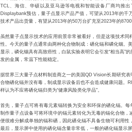
TCL、海信、华硕以及亚马逊等电视和智能设备厂商均推
Displaybank预估，量子点显示产品产值，可望从2013年的
技术产品出货量，有望从2013年的50万台扩充至2023年的870
虽然量子点显示技术的应用前景非常被看好，但是这项技术同
性。今天的量子点通常由两种化合物制成：硒化镉和磷化铟。美
显示，磷化铟具有高致癌性，白鼠实验表明它会引发“相当高”
发的金属，常温下性能稳定。
据世界三大量子点材料制造商之一的美国QD Vision长期研
合物硒化镉并没有毒，制成显示设备后也不会造成健康问题。R
样认为不应将硒化镉归类为“健康风险类化学品”。
首先，量子点可将有毒元素镉转换为安全和环保的硒化镉。每年
制作量子点设备可将环境中的镉元素转化为无毒的镉化合物，
便很难分解成单独的镉和硒，因此硒化镉不具备生物可利用性
最后，显示屏中使用的硒化镉含量非常低，一般的硒化镉显示屏仅