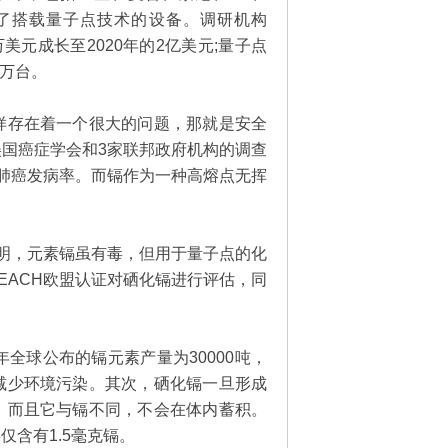
出了搭载量子点技术的设备。调研机构
千万美元成长至2020年的2亿美元;量子点
0万台。
样存在着一个很大的问题，那就是安全
国癌症学会和3家联邦政府机构的调查
的肺癌发病率。而镉作为一种高熔点无挥
究表明，元素镉虽有毒，但用于量子点的化
EACH欧盟认证对硒化镉进行评估，同
全球公布的镉元素产量为30000吨，
减少环境污染。其次，硒化镉一旦形成
，而且它与镉不同，不会在体内蓄积。
含有1.5毫克镉。