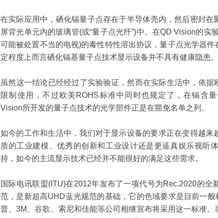
在实际应用中，硒化镉量子点存在于半导体壳内，然后密封在
屏背光单元内的玻璃管(或“量子点光纤”)中。在QD Vision
可能被处置不当的电视)的毒性特性溶出协议，量子点光学器件
定程度上而言硒化镉基量子点技术显示设备并不具有健康隐患
虽然这一结论已经经过了实验验证，然而在实际生活中，依据欧
限制使用，不过欧美ROHS标准中同时也规定了，在镉含量低
Vision所开发的量子点技术的光学部件正是在豁免名单之列。
如今的工作和生活中，我们对于显示设备的要求正在变得越来
质的工业建模、优秀的创新和工业设计还是更逼真娱乐视听
持，如今的主流显示技术已经并不能很好的满足这些需求。
国际电讯联盟(ITU)在2012年发布了一项代号为Rec.202
范，是新超高UHD蓝光规范的基础，它的色域要求是目前一般标准
普、3M、谷歌、索尼和佳能等公司相继宣布将采用这一标准。