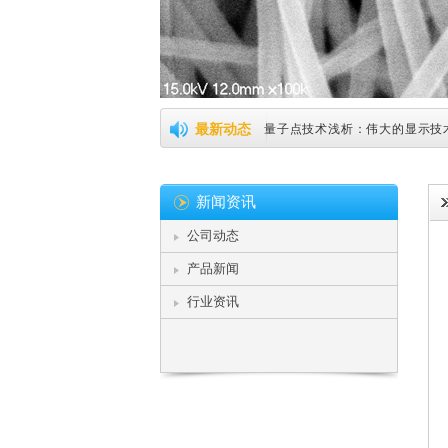
纳米银线助力柔性屏幕，柔性触摸屏有
最新动态
量子点技术浅析：伟大的显示技术革命 
柔性显示促生新价值形态，核心技术仍
新闻资讯
触摸屏最新技术：纳米银线 + 石墨烯
公司动态
全球首款直接金属喷墨3D打印机突破
产品新闻
纳米银透明导电薄膜之精密涂布工艺 （Coa
行业资讯
LGD入股NanoSys 加速布局QLED
LG入局量子点（QD），众多膜企将受
LG化学为突破中国OLED材料市场