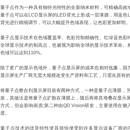
量子点作为一种具有独特光特性的全新纳米材料，可精确高效
量子点可以在LCD显示屏的LED背光上形成一层薄膜，用蓝色
背光进行精细调节，可以大幅提升色域表现，让色彩更加鲜明
量子点显示技术在色域覆盖率、色彩控制精确性、红绿蓝色彩
全球显示技术的制高点，也被视为影响全球的显示技术革命。相
色域可以达到110%。
除了更广的显示色域外，量子点显示屏的成本也相对低廉，因为
显示屏生产厂商无需大规模改变生产原料和工艺，只需在原有的
将量子点整合到显示屏目前有两种方式，一种是量子点薄膜，另
发，其做法是将量子点扩散在薄膜上，随后再将其堆叠在显示屏
方式，但会影响画质;第二种由QD Vision研发，主要使用在
度。
量子点技术的优异特性使其很快便受到许多显示设备厂商的