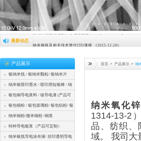
碳化硅的性能和用途 (2022-03-31)
新纳米线透明电极，导电性直追ITO (2015-12-26)
最新动态
纳米银线及相关技术替代ITO薄膜 (2015-12-26)
纳米银将引领可弯曲屏技术革命 (2015-12-26)
产品展示
首页
>
产品展示
>
纳
据传iPad Pro将搭载纳米银线，Silver Nanowires 到底有何神奇 
银纳米线 / 银纳米颗粒/ 银纳米片
纳米银或将替代ITO成为主流 (2015-12-26)
纳米银喷印墨水 / 喷印用短银棒 / 纳
纳米银线助力柔性屏幕，明年将实现产业化 (2015-12-26)
米银粉
银包铜导电浆料 / 镍导电漆 (产品可
纳米氧化
崇越新材料纳米银线或成ITO薄膜强势替代技术 (2016-03-0
定制)
银包铜粉 / 银包玻璃粉/ 银包铝粉/ 银
1314-1
包镍粉
纳米铜粉/微米铜粉 /铜浆
纳米银相关知识介绍 (2016-03-20)
品、纺织、
特种导电银浆（产品可定制）
纳米金：从航天到人体细胞，创造着巨大价值 (2016-03-20)
域。 我司
纳米银线导电涂布液/ 丝印透明导电