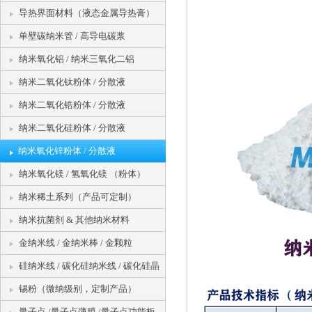
纳米金与传统黄金的区别 (2016-03-20)
油墨
导热界面材料（液态金属导热膏）
美科学家研制出可杀死肿瘤细胞纳米机器人 (2016-03-20)
单壁碳纳米管 / 高导电碳浆
银纳米线在高功率LED中的规模化应用 (2016-03-20)
纳米氧化铝 / 纳米三氧化二铝
纳米二氧化钛粉体 / 分散液
金属纳米材料在纺织领域被广泛应用 (2016-03-20)
纳米二氧化锆粉体 / 分散液
以纳米银为代表的金属纳米导电油墨市场前景广阔 (2016-03-
纳米二氧化硅粉体 / 分散液
纳米材料在化工领域被广泛应用 (2016-03-20)
纳米氧化锌粉体 / 分散液
金属纳米材料在医疗领域被广泛应用 (2016-03-20)
纳米氧化镁 / 氢氧化镁 （粉体）
纳米银线助力柔性屏幕，柔性触摸屏有望明年实现产业化 (2016-
纳米稀土系列（产品可定制）
纳米抗菌剂 & 其他纳米材料
量子点技术浅析：伟大的显示技术革命 (2016-03-21)
金纳米线 / 金纳米棒 / 金颗粒
量子点凭借其特有的光学性能优势征服了显示圈 (2016-03-27
硅纳米线 / 碳化硅纳米线 / 碳化硅晶
须
锡粉（微纳级别，定制产品）
量子点 /量子点薄膜 /量子点功能板